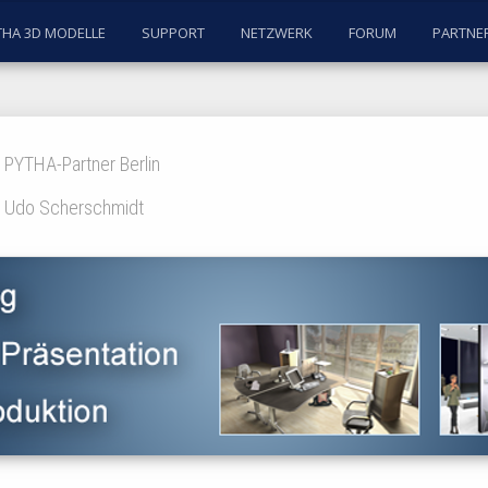
THA 3D MODELLE
SUPPORT
NETZWERK
FORUM
PARTNE
PYTHA-Partner Berlin
Udo Scherschmidt