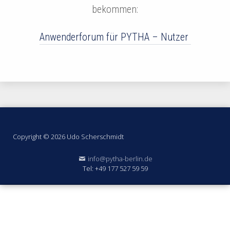
bekommen:
Anwenderforum für PYTHA – Nutzer
Footermenü
Copyright © 2026 Udo Scherschmidt
info@pytha-berlin.de
Tel: +49 177 527 59 59