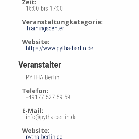
a
Zeit:
16:00 bis 17:00
t
Veranstaltungkategorie:
i
Trainingscenter
o
Website:
https://www.pytha-berlin.de
n
Veranstalter
PYTHA Berlin
Telefon:
+49177 527 59 59
E-Mail:
info@pytha-berlin.de
Website:
pytha-berlin.de