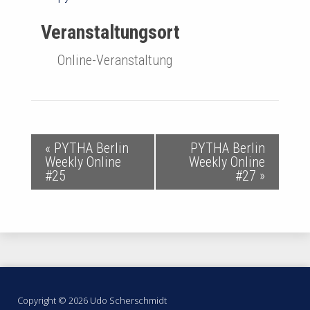
Veranstaltungsort
Online-Veranstaltung
V
«
PYTHA Berlin
PYTHA Berlin
Weekly Online
Weekly Online
e
#25
#27
»
r
a
n
s
Footermenü
Copyright © 2026 Udo Scherschmidt