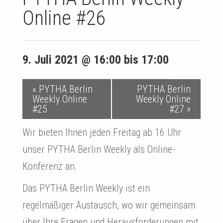
Online #26
9. Juli 2021 @ 16:00
bis
17:00
V
«
PYTHA Berlin
PYTHA Berlin
Weekly Online
Weekly Online
e
#25
#27
»
r
Wir bieten Ihnen jeden Freitag ab 16 Uhr
a
unser PYTHA Berlin Weekly als Online-
Konferenz an.
n
s
Das PYTHA Berlin Weekly ist ein
regelmäßiger Austausch, wo wir gemeinsam
t
über Ihre Fragen und Herausforderungen mit