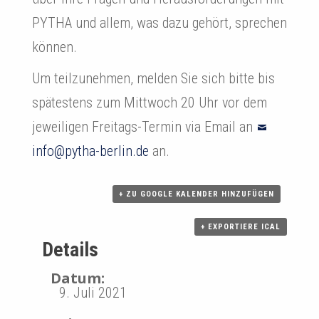
a
PYTHA und allem, was dazu gehört, sprechen
l
können.
t
Um teilzunehmen, melden Sie sich bitte bis
u
spätestens zum Mittwoch 20 Uhr vor dem
n
jeweiligen Freitags-Termin via Email an
g
info@pytha-berlin.de
an.
N
+ ZU GOOGLE KALENDER HINZUFÜGEN
a
+ EXPORTIERE ICAL
v
Details
i
Datum:
g
9. Juli 2021