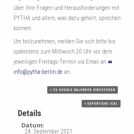
über Ihre Fragen und Herausforderungen mit
a
PYTHA und allem, was dazu gehört, sprechen
l
können.
t
Um teilzunehmen, melden Sie sich bitte bis
u
spätestens zum Mittwoch 20 Uhr vor dem
n
jeweiligen Freitags-Termin via Email an
g
info@pytha-berlin.de
an.
N
+ ZU GOOGLE KALENDER HINZUFÜGEN
a
+ EXPORTIERE ICAL
v
Details
i
Datum:
g
24. September 2021