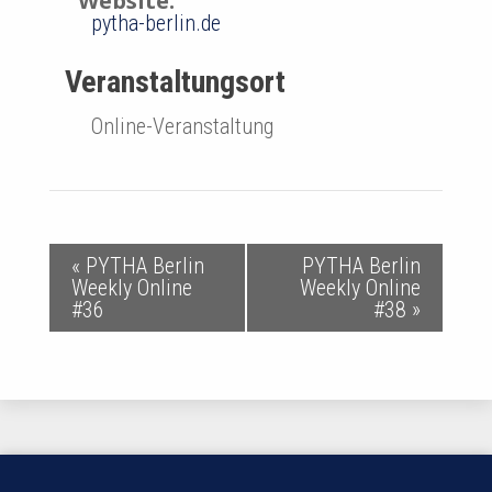
Website:
pytha-berlin.de
Veranstaltungsort
Online-Veranstaltung
V
«
PYTHA Berlin
PYTHA Berlin
Weekly Online
Weekly Online
e
#36
#38
»
r
a
n
s