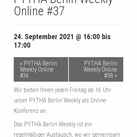
Online #37
24. September 2021 @ 16:00
bis
17:00
V
«
PYTHA Berlin
PYTHA Berlin
Weekly Online
Weekly Online
e
#36
#38
»
r
Wir bieten Ihnen jeden Freitag ab 16 Uhr
a
unser PYTHA Berlin Weekly als Online-
Konferenz an.
n
s
Das PYTHA Berlin Weekly ist ein
regelmäßiger Austausch, wo wir gemeinsam
t